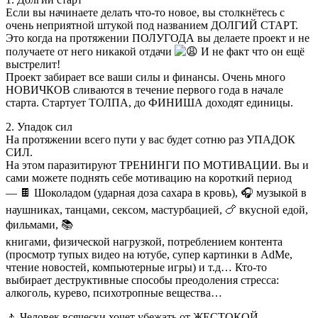
Если вы начинаете делать что-то новое, вы столкнётесь с
очень неприятной штукой под названием ДОЛГИЙ СТАРТ.
Это когда на протяжении ПОЛУГОДА вы делаете проект и не
получаете от него никакой отдачи
И не факт что он ещё
выстрелит!
Проект забирает все ваши силы и финансы. Очень много
НОВИЧКОВ сливаются в течение первого года в начале
старта. Стартует ТОЛПА, до ФИНИША доходят единицы.
2. Упадок сил
На протяжении всего пути у вас будет сотню раз УПАДОК
СИЛ.
На этом паразитируют ТРЕНИНГИ ПО МОТИВАЦИИ. Вы и
сами можете поднять себе мотивацию на короткий период
— 🍫 Шоколадом (ударная доза сахара в кровь), 🎧 музыкой в
наушниках, танцами, сексом, мастурбацией, 🍗 вкусной едой,
фильмами, 📚
книгами, физической нагрузкой, потреблением контента
(просмотр тупых видео на ютубе, супер картинки в AdMe,
чтение новостей, компьютерные игры) и т.д… Кто-то
выбирает деструктивные способы преодоления стресса:
алкоголь, курево, психотропные вещества…
🚶 Человек всячески хочет убежать от ЖЕСТОКОЙ