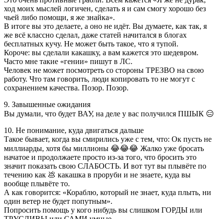
ход моих мыслей логичен, сделать я и сам смогу хорошо без
чьей либо помощи, я же знайка».
В итоге вы это делаете, а оно не идёт. Вы думаете, как так, я
же всё классно сделал, даже статей начитался в блогах
бесплатных кучу. Не может быть такое, что я тупой.
Короче: вы сделали какашку, а вам кажется это шедевром.
Часто мне такие «гении» пишут в ЛС.
Человек не может посмотреть со стороны ТРЕЗВО на свою
работу. Что там говорить, люди копировать то не могут с
сохранением качества. Позор. Позор.
9. Завышенные ожидания
Вы думали, что будет ВАУ, на деле у вас получился ПШЫК 😑
10. Не понимание, куда двигаться дальше
Такое бывает, когда вы смирились уже с тем, что: Ок пусть не
миллиарды, хотя бы миллионы 😂😂😂 Жалко уже бросать
начатое и продолжаете просто из-за того, что бросить это
значит показать свою СЛАБОСТЬ. И вот тут вы плывёте по
течению как 💩 какашка в проруби и не знаете, куда вы
вообще плывёте то.
А как говорится: «Кораблю, который не знает, куда плыть, ни
один ветер не будет попутным».
Попросить помощь у кого нибудь вы слишком ГОРДЫ или
ТРУСЛИВЫ или САМИ умные.