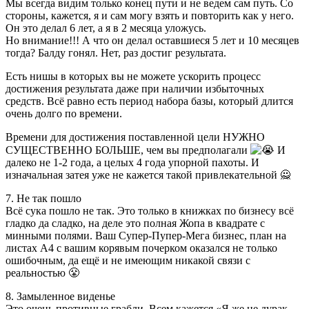
Мы всегда видим только конец пути и не ведем сам путь. Со
стороны, кажется, я и сам могу взять и повторить как у него.
Он это делал 6 лет, а я в 2 месяца уложусь.
Но внимание!!! А что он делал оставшиеся 5 лет и 10 месяцев
тогда? Балду гонял. Нет, раз достиг результата.
Есть нишы в которых вы не можете ускорить процесс
достижения результата даже при наличии избыточных
средств. Всё равно есть период набора базы, который длится
очень долго по времени.
Времени для достижения поставленной цели НУЖНО
СУЩЕСТВЕННО БОЛЬШЕ, чем вы предполагали
И
далеко не 1-2 года, а целых 4 года упорной пахоты. И
изначальная затея уже не кажется такой привлекательной 🙅
7. Не так пошло
Всё сука пошло не так. Это только в книжках по бизнесу всё
гладко да сладко, на деле это полная Жопа в квадрате с
минными полями. Ваш Супер-Пупер-Мега бизнес, план на
листах A4 с вашим корявым почерком оказался не только
ошибочным, да ещё и не имеющим никакой связи с
реальностью 😤
8. Замыленное виденье
Это очень противные грабли. Всем кажется «Я же не дурак,