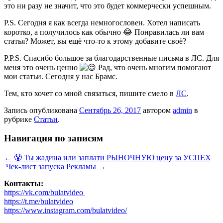
это ни разу не значит, что это будет коммерчески успешным.
P.S. Сегодня я как всегда немногословен. Хотел написать
коротко, а получилось как обычно 😂 Понравилась ли вам
статья? Может, вы ещё что-то к этому добавите своё?
P.P.S. Спасибо большое за благодарственные письма в ЛС. Для
меня это очень ценно
Рад, что очень многим помогают
мои статьи. Сегодня у нас Брамс.
Тем, кто хочет со мной связаться, пишите смело в
ЛС
.
Запись опубликована
Сентябрь 26, 2017
автором
admin
в
рубрике
Статьи
.
Навигация по записям
←
😤 Ты жадина или заплати РЫНОЧНУЮ цену за УСПЕХ
Чек-лист запуска Рекламы
→
Контакты:
https://vk.com/bulatvideo
https://t.me/bulatvideo
https://www.instagram.com/bulatvideo/