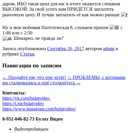
даром, ИБО такая цена для вас в итоге окажется слишком
ВЫСОКОЙ. За свой успех вам ПРИДЁТСЯ заплатить
рыночную цену. И лучше заплатить её как можно раньше
Ну и моя любимая Патетическая 8, слушаем припев
с
1:48 или с 2:50
Шикарно, не правда ли?
Запись опубликована
Сентябрь 26, 2017
автором
admin
в
рубрике
Статьи
.
Навигация по записям
←
Продайте им, что они хотят!
♨ ПРОБЛЕМЫ, с которыми
вы сталкивались и ещё столкнётесь
→
Контакты:
https://vk.com/bulatvideo
https://t.me/bulatvideo
https://www.instagram.com/bulatvideo/
8-952-046-82-73 Булат Видео
Видеопродакшен