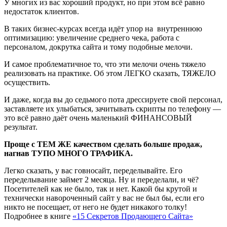
У многих из вас хороший продукт, но при этом всё равно
недостаток клиентов.
В таких бизнес-курсах всегда идёт упор на внутреннюю
оптимизацию: увеличение среднего чека, работа с
персоналом, докрутка сайта и тому подобные мелочи.
И самое проблематичное то, что эти мелочи очень тяжело
реализовать на практике. Об этом ЛЕГКО сказать, ТЯЖЕЛО
осуществить.
И даже, когда вы до седьмого пота дрессируете свой персонал,
заставляете их улыбаться, зачитывать скрипты по телефону —
это всё равно даёт очень маленький ФИНАНСОВЫЙ
результат.
Проще с ТЕМ ЖЕ качеством сделать больше продаж,
нагнав ТУПО МНОГО ТРАФИКА.
Легко сказать, у вас говносайт, переделывайте. Его
переделывание займет 2 месяца. Ну и переделали, и чё?
Посетителей как не было, так и нет. Какой бы крутой и
технически навороченный сайт у вас не был бы, если его
никто не посещает, от него не будет никакого толку!
Подробнее в книге
«15 Секретов Продающего Сайта»