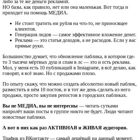
либо за те же деньги рекламой.
НО базы, как правило, нет или она маленькая. Вот тогда и
приходит на помощь МЕДИА.
Не стоит тратить ни рубля на что-то, не приносящее
клиентов.
Генерация лидов — самое эффективное вложение денег.
Реклама — это статья доходов, а не расходов. Если у вас
прямые руки.
Большинство думает, что обновление паблика, в котором где-
то 3 тысячи мёртвых душ и спам в лс — это и есть реклама.
Мол, у меня есть 10 публикаций в Instagramе, я всё делаю, как
говорят, я всё знаю. Но с продажами плохо.
По опыту скажу, что можно создать абсолютно новый паблик,
разместить в нём 10 постов, и в тот же день сделать из него
продажи, просто закупив репостов в городских пабликах.
Вы не МЕДИА, вы не интересны
— читать сутками
напролёт ваши посты в группе никто не будет. Люди читают
новостные паблики.
А вот в них как раз АКТИВНАЯ и ЖИВАЯ аудитория.
Трафик из ВКонтакте — самый дешёвый на данный момент.